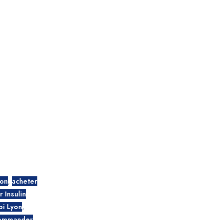
yon
,
acheter
 Insulin
oi Lyon
,
ommander