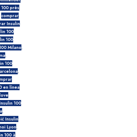
 100 près
,
comprar
ar Insulin
lin 100
lin 100
100 Milano
,
oma
,
in 100
Barcelona
,
mprar
0 en línea
dove
Insulin 100
a
,
ić Insulin
moi Lyon
,
in 100 à