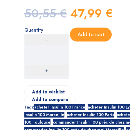
50,55
€
47,99
€
Quantity
Add to cart
Add to wishlist
Add to compare
Tags:
acheter Insulin 100 France
,
acheter Insulin 100 L
Insulin 100 Marseille
,
acheter Insulin 100 Paris
,
acheter
100 Toulouse
,
commander Insulin 100 près de chez m
commander Insulin 100 près de chez moi Marseille
,
c