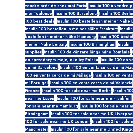
vendre près de chez moi Paris
,
Insulin 100 à vendre 
moi Toulouse
,
Insulin 100 Barcelona
,
Insulin 100 Berli
100 best deals
,
Insulin 100 bestellen in meiner Nähe B
Insulin 100 bestellen in meiner Nähe Frankfurt
,
Insuli
bestellen in meiner Nähe Hamburg
,
Insulin 100 bestel
meiner Nähe Leipzig
,
Insulin 100 Birmingham
,
Insulin
supplier
,
Insulin 100 de vânzare lângă mine România
,
do sprzedaży w mojej okolicy Polska
,
Insulin 100 en v
de mí Barcelona
,
Insulin 100 en venta cerca de mí Ma
100 en venta cerca de mí Málaga
,
Insulin 100 en vent
mí Portugal
,
Insulin 100 en venta cerca de mí Valencia
Firenze
,
Insulin 100 for sale near me Berlin
,
Insulin 10
near me Essen
,
Insulin 100 for sale near me Frankfurt
for sale near me Hamburg
,
Insulin 100 for sale near 
Birmingham
,
Insulin 100 for sale near me UK Liverpoo
100 for sale near me UK London
,
Insulin 100 for sale
Manchester
,
Insulin 100 for sale near me United Kin