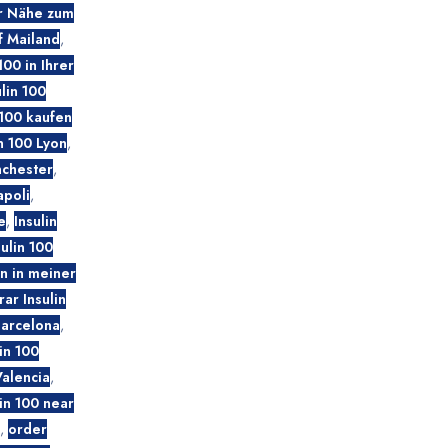
er Nähe zum
f Mailand
,
100 in Ihrer
ulin 100
 100 kaufen
in 100 Lyon
,
nchester
,
apoli
,
e
,
Insulin
sulin 100
en in meiner
ar Insulin
Barcelona
,
in 100
Valencia
,
in 100 near
,
order