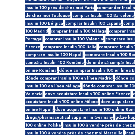
Insulin 100 près de chez moi Paris
,
commander Insulin
de chez moi Toulouse
,
comprar Insulin 100 Barcelona
Insulin 100 Bélgica
,
comprar Insulin 100 España
,
compr
100 Madrid
,
comprar Insulin 100 Málaga
,
comprar Insu
Portugal
,
comprar Insulin 100 Valencia
,
comprare Insu
Firenze
,
comprare Insulin 100 Italia
,
comprare Insulin 
comprare Insulin 100 Napoli
,
comprare Insulin 100 R
cumpăra Insulin 100 România
,
de unde să cumpăr Insul
online România
,
dónde comprar Insulin 100 en línea 
dónde comprar Insulin 100 en línea Madrid
,
dónde co
Insulin 100 en línea Málaga
,
dónde comprar Insulin 10
Valencia
,
dove acquistare Insulin 100 online Firenze
,
acquistare Insulin 100 online Milano
,
dove acquistare 
online Napoli
,
dove acquistare Insulin 100 online Rom
drugs/pharmaceutical supplier in Germany
,
gdzie kup
100 online Polska
,
Insulin 100 à vendre près de chez 
Insulin 100 à vendre près de chez moi Marseille
,
Insul