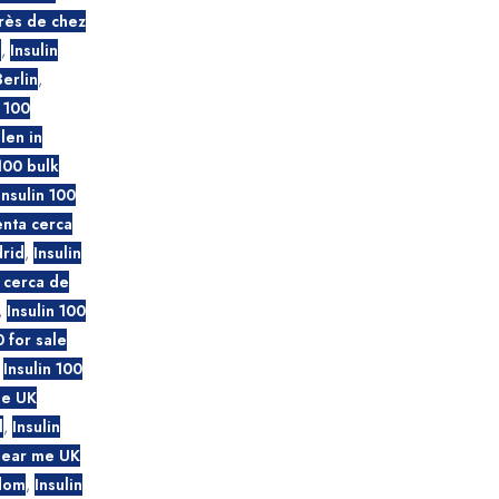
près de chez
n
,
Insulin
erlin
,
n 100
len in
 100 bulk
Insulin 100
enta cerca
drid
,
Insulin
a cerca de
,
Insulin 100
0 for sale
,
Insulin 100
me UK
l
,
Insulin
 near me UK
gdom
,
Insulin