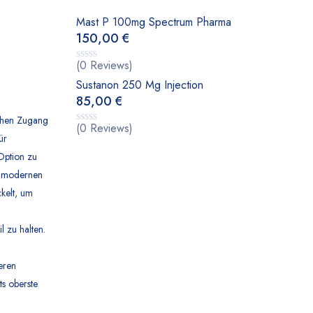
Mast P 100mg Spectrum Pharma
150,00
€
(0 Reviews)
Sustanon 250 Mg Injection
85,00
€
ichen Zugang
(0 Reviews)
ür
Option zu
er modernen
kelt, um
l zu halten.
eren
ts oberste