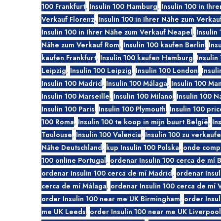
100 Frankfurt
,
Insulin 100 Hamburg
,
Insulin 100 in Ihr
Verkauf Florenz
,
Insulin 100 in Ihrer Nähe zum Verkau
Insulin 100 in Ihrer Nähe zum Verkauf Neapel
,
Insulin 
Nähe zum Verkauf Rom
,
Insulin 100 kaufen Berlin
,
Ins
kaufen Frankfurt
,
Insulin 100 kaufen Hamburg
,
Insulin
Leipzig
,
Insulin 100 Leipzig
,
Insulin 100 London
,
Insul
Insulin 100 Madrid
,
Insulin 100 Málaga
,
Insulin 100 Ma
Insulin 100 Marseille
,
Insulin 100 Milano
,
Insulin 100 N
Insulin 100 Paris
,
Insulin 100 Plymouth
,
Insulin 100 pric
100 Roma
,
Insulin 100 te koop in mijn buurt België
,
In
Toulouse
,
Insulin 100 Valencia
,
Insulin 100 zu verkauf
Nähe Deutschland
,
kup Insulin 100 Polska
,
onde compr
100 online Portugal
,
ordenar Insulin 100 cerca de mí 
ordenar Insulin 100 cerca de mí Madrid
,
ordenar Insul
cerca de mí Málaga
,
ordenar Insulin 100 cerca de mí 
order Insulin 100 near me UK Birmingham
,
order Insul
me UK Leeds
,
order Insulin 100 near me UK Liverpool